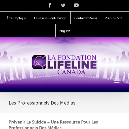
Skip
Facebook
Twitter
YouTube
to
content
Être Impliqué
Faire une Contribution
Contactez-Nous
Plan du Site
English
Les Professionnels Des Médias
Prévenir Le Suicide – Une Ressource Pour Les
Professionnels Des Médias