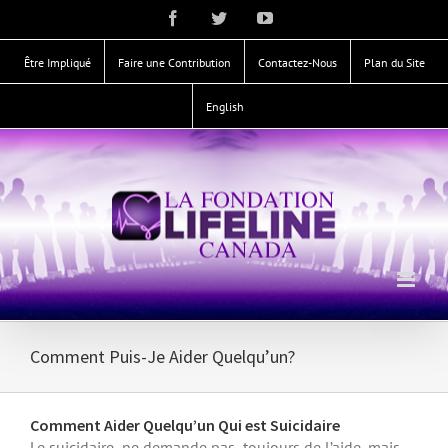
Skip
Facebook
Twitter
YouTube
to
content
Être Impliqué
Faire une Contribution
Contactez-Nous
Plan du Site
English
Comment Puis-Je Aider Quelqu’un?
Comment Aider Quelqu’un Qui est Suicidaire
Le suicidaire ne demande pas toujours de l’aide, mais