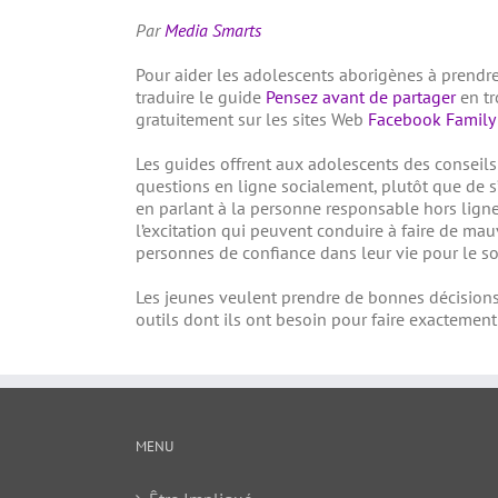
Par
Media Smarts
Pour aider les adolescents a
borigènes
à prendre
traduire le guide
Pensez avant de partager
en t
gratuitement sur les sites Web
Facebook Family 
Les guides offrent aux adolescents des conseils 
questions en ligne socialement, plutôt que de s
en parlant à la personne responsable hors lign
l’excitation qui peuvent conduire à faire de mauv
personnes de confiance dans leur vie pour le so
Les jeunes veulent prendre de bonnes décisions 
outils dont ils ont besoin pour faire exactement
MENU