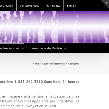
ontribution
Contactez-Nous
Plan du Site
English
de Ressources
Interruptions de Modèle
Home
/
Galerie de Ressources
/
Aborigènes
mieux-être 1-855-242-3310 Sans frais, 24 heures
 en matière d’intervention en situation de crise
travailler avec les appelants pour identifier les
de en cri, en ojibway et en inuktut.