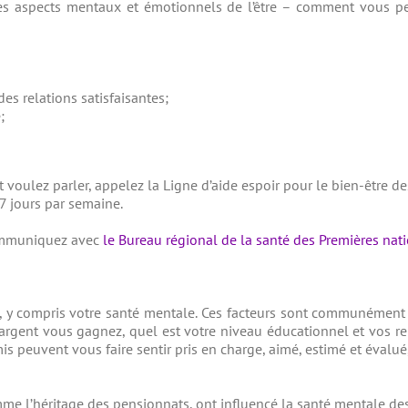
es aspects mentaux et émotionnels de l’être – comment vous pen
es relations satisfaisantes;
;
 voulez parler, appelez la Ligne d’aide espoir pour le bien-être d
 7 jours par semaine.
communiquez avec
le Bureau régional de la santé des Premières nati
té, y compris votre santé mentale. Ces facteurs sont communémen
gent vous gagnez, quel est votre niveau éducationnel et vos rela
mis peuvent vous faire sentir pris en charge, aimé, estimé et évalué
me l’héritage des pensionnats, ont influencé la santé mentale de