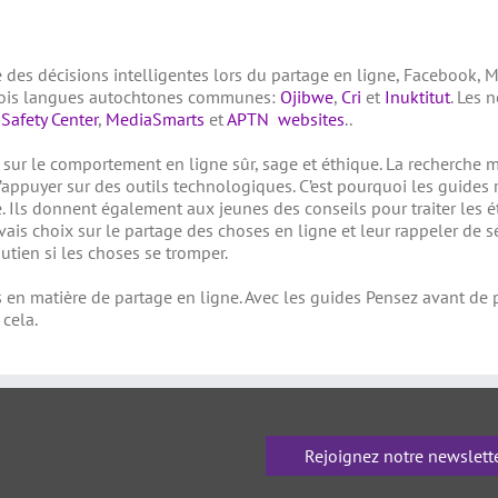
 des décisions intelligentes lors du partage en ligne, Facebook, 
rois langues autochtones communes:
Ojibwe
,
Cri
et
Inuktitut
. Les 
Safety Center
,
MediaSmarts
et
APTN websites
..
sur le comportement en ligne sûr, sage et éthique. La recherche mo
’appuyer sur des outils technologiques. C’est pourquoi les guides
e. Ils donnent également aux jeunes des conseils pour traiter le
ais choix sur le partage des choses en ligne et leur rappeler de se
utien si les choses se tromper.
en matière de partage en ligne. Avec les guides Pensez avant de pa
 cela.
Rejoignez notre newslett