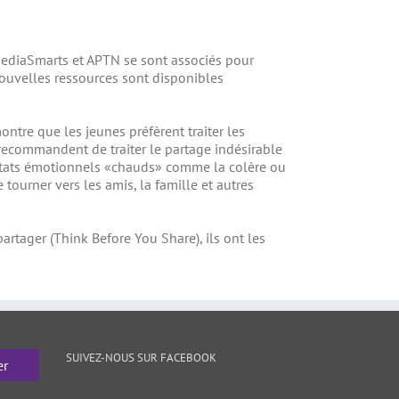
MediaSmarts et APTN se sont associés pour
nouvelles ressources sont disponibles
ntre que les jeunes préfèrent traiter les
 recommandent de traiter le partage indésirable
s états émotionnels «chauds» comme la colère ou
 tourner vers les amis, la famille et autres
rtager (Think Before You Share), ils ont les
SUIVEZ-NOUS SUR FACEBOOK
er