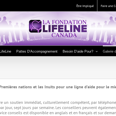
Être Impliqué
Faire une C
LifeLine
Pattes D’Accompagnement
Besoin D’aide Pour?
Galerie 
s Premières nations et les Inuits pour une ligne d’aide pour le 
ffre un soutien immédiat, culturellement compétent, par téléphone,
ar jour, sept jours par semaine. Les conseillers peuvent également 
vice conseils est disponible en anglais et en français et sur deman