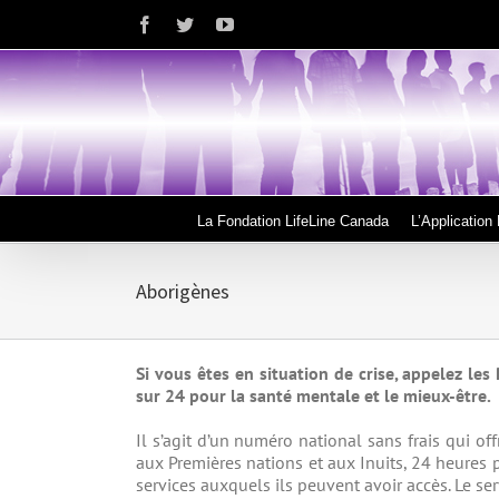
Skip
Facebook
Twitter
YouTube
to
content
La Fondation LifeLine Canada
L’Application 
Aborigènes
Si vous êtes en situation de crise, appelez le
sur 24 pour la santé mentale et le mieux-être.
Il s’agit d’un numéro national sans frais qui o
aux Premières nations et aux Inuits, 24 heures p
services auxquels ils peuvent avoir accès. Le ser